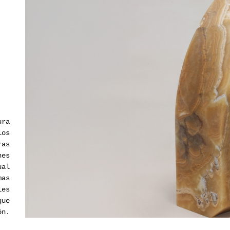
ura
los
ras
nes
ual
mas
les
que
ón.