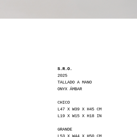
S.R.O.
2025
TALLADO A MANO
ONYX ÁMBAR
CHICO
L47 X W39 X H45 CM
L19 X W15 X H18 IN
GRANDE
L53 X W44 X H50 CM