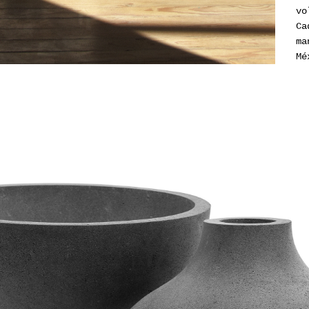
vo
Ca
ma
Mé